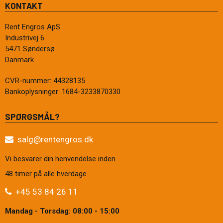
KONTAKT
Rent Engros ApS
Industrivej 6
5471 Søndersø
Danmark
CVR-nummer
:
44328135
Bankoplysninger
:
1684-3233870330
SPØRGSMÅL?
salg@rentengros.dk
Vi besvarer din henvendelse inden
48 timer på alle hverdage
+45 53 84 26 11
Mandag - Torsdag: 08:00 - 15:00