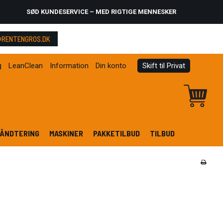
SØD KUNDESERVICE – MED RIGTIGE MENNESKER
RENTENGROS.DK
g
LeanClean
Information
Din konto
Skift til Privat
ÅNDTERING
MASKINER
PAKKETILBUD
TILBUD