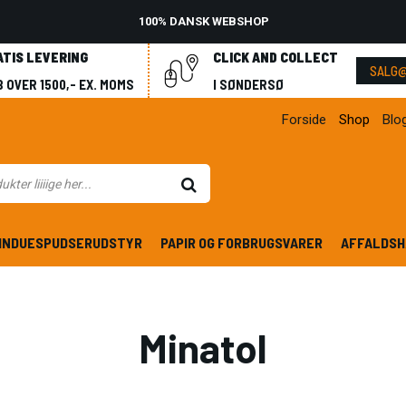
100% DANSK WEBSHOP
ATIS LEVERING
CLICK AND COLLECT
SALG@
 OVER 1500,- EX. MOMS
I SØNDERSØ
Forside
Shop
Blo
INDUESPUDSERUDSTYR
PAPIR OG FORBRUGSVARER
AFFALDSH
Minatol