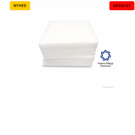
NYHED
UDSOLGT