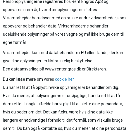
Personoplysningerne registreres hos
Rent Engros ApS
og
opbevares i fem år, hvorefter oplysningerne slettes.
Vi samarbejder herudover med en række andre virksomheder, som
opbevarer og behandler data. Virksomhederne behandler
udelukkende oplysninger på vores vegne og må ikke bruge dem til
egne formål.
Vi samarbejder kun med databehandlere i EU eller i lande, der kan
give dine oplysninger en tilstrækkelig beskyttelse.
Den dataansvarlige på www.rentengros.dk er Direktøren.
Du kan læse mere om vores
cookie her
.
Du har ret til at få oplyst, hvilke oplysninger vi behandler om dig.
Hvis du mener, at oplysningerne er unøjagtige, har du ret til at få
dem rettet. I nogle tilfælde har vi pligt til at slette dine persondata,
hvis du beder om det. Det kan f.eks. være hvis dine data ikke
længere er nødvendige i forhold til det formål, som vi skulle bruge
dem til. Du kan også kontakte os, hvis du mener, at dine persondata