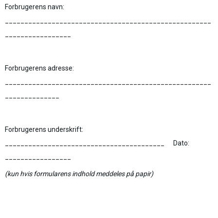
Forbrugerens navn:
_____________________________________________________
_________________
Forbrugerens adresse:
_____________________________________________________
______________
Forbrugerens underskrift:
_________________________________________ Dato:
_________________
(kun hvis formularens indhold meddeles på papir)