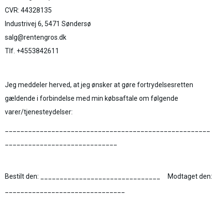
CVR: 44328135
Industrivej 6, 5471 Søndersø
salg@rentengros.dk
Tlf. +4553842611
Jeg meddeler herved, at jeg ønsker at gøre fortrydelsesretten
gældende i forbindelse med min købsaftale om følgende
varer/tjenesteydelser:
_____________________________________________________
_____________________________
Bestilt den: _______________________________ Modtaget den:
_______________________________