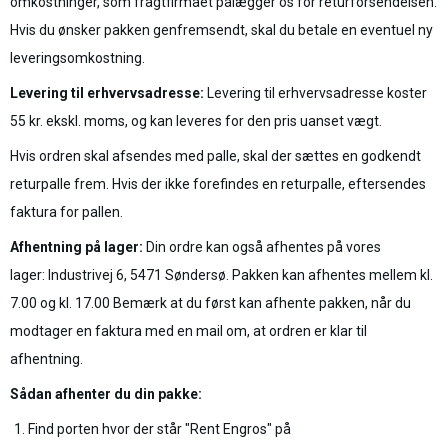
omkostninger, som fragtfirmaet pålægger os for returforsendelsen.
Hvis du ønsker pakken genfremsendt, skal du betale en eventuel ny
leveringsomkostning.
Levering til erhvervsadresse:
Levering til erhvervsadresse koster
55 kr. ekskl. moms, og kan leveres for den pris uanset vægt.
Hvis ordren skal afsendes med palle, skal der sættes en godkendt
returpalle frem. Hvis der ikke forefindes en returpalle, eftersendes
faktura for pallen.
Afhentning på lager:
Din ordre kan også afhentes på vores
lager: Industrivej 6, 5471 Søndersø. Pakken kan afhentes mellem kl.
7.00 og kl. 17.00 Bemærk at du først kan afhente pakken, når du
modtager en faktura med en mail om, at ordren er klar til
afhentning.
Sådan afhenter du din pakke:
Find porten hvor der står "Rent Engros" på