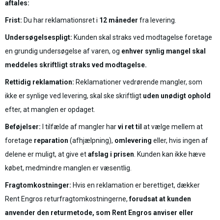
aftales:
Frist:
Du har reklamationsret i
12 måneder
fra levering.
Undersøgelsespligt:
Kunden skal straks ved modtagelse foretage
en grundig undersøgelse af varen, og
enhver synlig mangel skal
meddeles skriftligt straks ved modtagelse.
Rettidig reklamation:
Reklamationer vedrørende mangler, som
ikke er synlige ved levering, skal ske skriftligt
uden unødigt ophold
efter, at manglen er opdaget.
Beføjelser:
I tilfælde af mangler har
vi ret til
at vælge mellem at
foretage
reparation
(afhjælpning),
omlevering
eller, hvis ingen af
delene er muligt, at give et
afslag i prisen
. Kunden kan ikke hæve
købet, medmindre manglen er væsentlig.
Fragtomkostninger:
Hvis en reklamation er berettiget, dækker
Rent Engros returfragtomkostningerne,
forudsat at kunden
anvender den returmetode, som Rent Engros anviser eller