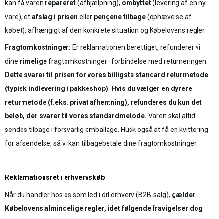
kan få varen
repareret
(afhjælpning),
ombyttet
(levering af en ny
vare), et
afslag i prisen
eller
pengene tilbage
(ophævelse af
købet), afhængigt af den konkrete situation og Købelovens regler.
Fragtomkostninger:
Er reklamationen berettiget, refunderer vi
dine
rimelige
fragtomkostninger i forbindelse med returneringen.
Dette svarer til prisen for vores billigste standard returmetode
(typisk indlevering i pakkeshop). Hvis du vælger en dyrere
returmetode (f.eks. privat afhentning), refunderes du kun det
beløb, der svarer til vores standardmetode.
Varen skal altid
sendes tilbage i forsvarlig emballage. Husk også at få en kvittering
for afsendelse, så vi kan tilbagebetale dine fragtomkostninger.
Reklamationsret i erhvervskøb
Når du handler hos os som led i dit erhverv (B2B-salg),
gælder
Købelovens almindelige regler, idet følgende fravigelser dog