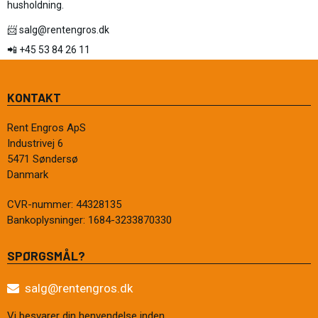
husholdning.
📨
salg@rentengros.dk
📲 +45 53 84 26 11
KONTAKT
Rent Engros ApS
Industrivej 6
5471 Søndersø
Danmark
CVR-nummer
:
44328135
Bankoplysninger
:
1684-3233870330
SPØRGSMÅL?
salg@rentengros.dk
Vi besvarer din henvendelse inden