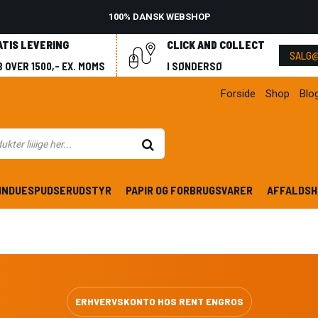
100% DANSK WEBSHOP
ATIS LEVERING
CLICK AND COLLECT
SALG@
 OVER 1500,- EX. MOMS
I SØNDERSØ
Forside
Shop
Blo
INDUESPUDSERUDSTYR
PAPIR OG FORBRUGSVARER
AFFALDSH
ERHVERVSKONTO HOS RENT ENGROS