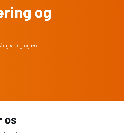
ering og
rådgivning og en
.
r os