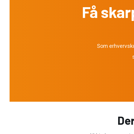
Få skar
Som erhvervskun
Der