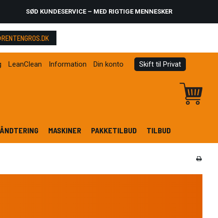
SØD KUNDESERVICE – MED RIGTIGE MENNESKER
RENTENGROS.DK
g
LeanClean
Information
Din konto
Skift til Privat
ÅNDTERING
MASKINER
PAKKETILBUD
TILBUD