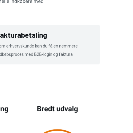
onelle indkøbere med
akturabetaling
om erhvervskunde kan du få en nemmere
ndkøbsproces med B2B-login og faktura.