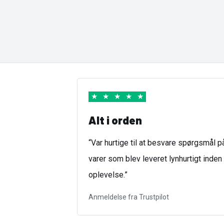
★
★
★
★
★
Alt i orden
“Var hurtige til at besvare spørgsmål 
varer som blev leveret lynhurtigt inden f
oplevelse.”
Anmeldelse fra Trustpilot