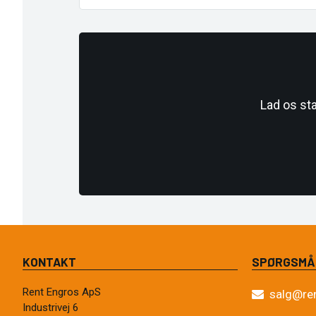
Lad os st
KONTAKT
SPØRGSMÅ
Rent Engros ApS
salg@re
Industrivej 6