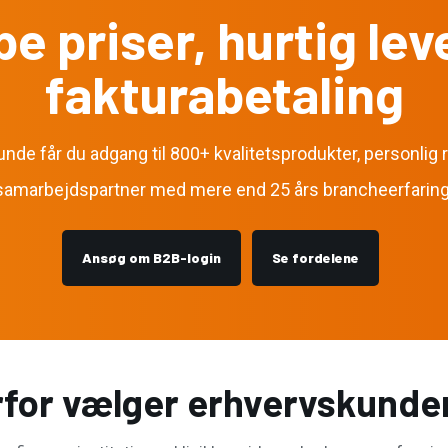
pe priser, hurtig lev
fakturabetaling
de får du adgang til 800+ kvalitetsprodukter, personlig 
samarbejdspartner med mere end 25 års brancheerfaring
Ansøg om B2B-login
Se fordelene
for vælger erhvervskunde