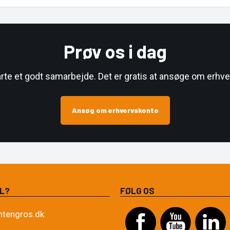
Prøv os i dag
arte et godt samarbejde. Det er gratis at ansøge om erhve
Ansøg om erhvervskonto
L?
FØLG OS
ntengros.dk