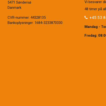
Vi besvarer d
5471 Søndersø
Danmark
48 timer på
+45 53 8
CVR-nummer
:
44328135
Bankoplysninger
:
1684-3233870330
Mandag - Tor
Fredag: 08:0