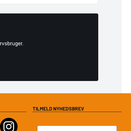
rvsbruger.
TILMELD NYHEDSBREV