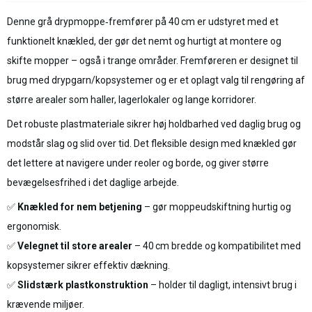
Denne grå drypmoppe‑fremfører på 40 cm er udstyret med et
funktionelt knækled, der gør det nemt og hurtigt at montere og
skifte mopper – også i trange områder. Fremføreren er designet til
brug med drypgarn/kopsystemer og er et oplagt valg til rengøring af
større arealer som haller, lagerlokaler og lange korridorer.
Det robuste plastmateriale sikrer høj holdbarhed ved daglig brug og
modstår slag og slid over tid. Det fleksible design med knækled gør
det lettere at navigere under reoler og borde, og giver større
bevægelsesfrihed i det daglige arbejde.
✅
Knækled for nem betjening
– gør moppeudskiftning hurtig og
ergonomisk.
✅
Velegnet til store arealer
– 40 cm bredde og kompatibilitet med
kopsystemer sikrer effektiv dækning.
✅
Slidstærk plastkonstruktion
– holder til dagligt, intensivt brug i
krævende miljøer.