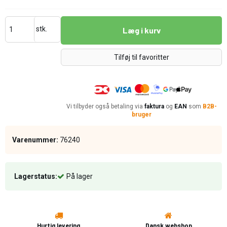
stk.
Læg i kurv
Tilføj til favoritter
Vi tilbyder også betaling via
faktura
og
EAN
som
B2B-
bruger
Varenummer:
76240
Lagerstatus:
På lager
Hurtig levering
Dansk webshop