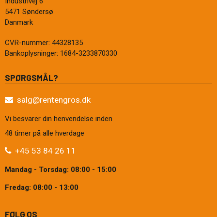
Industrivej 6
5471 Søndersø
Danmark
CVR-nummer
:
44328135
Bankoplysninger
:
1684-3233870330
SPØRGSMÅL?
salg@rentengros.dk
Vi besvarer din henvendelse inden
48 timer på alle hverdage
+45 53 84 26 11
Mandag - Torsdag: 08:00 - 15:00
Fredag: 08:00 - 13:00
FØLG OS