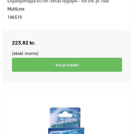
Engangsmoppe 60 cm Tentax Hygiejne – 100 stk. pr. rulle
MultiLine
146519
223,82 kr.
(ekskl. moms)
Vis produkt