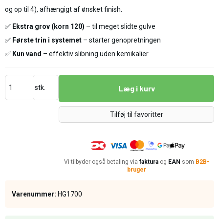
og op til 4), afhængigt af ønsket finish.
✅
Ekstra grov (korn 120)
– til meget slidte gulve
✅
Første trin i systemet
– starter genopretningen
✅
Kun vand
– effektiv slibning uden kemikalier
stk.
Læg i kurv
Tilføj til favoritter
Vi tilbyder også betaling via
faktura
og
EAN
som
B2B-
bruger
Varenummer:
HG1700