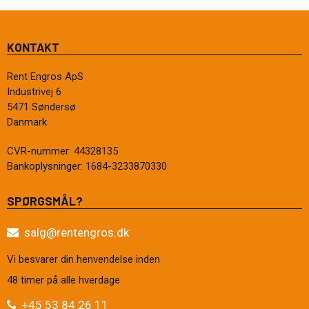
KONTAKT
Rent Engros ApS
Industrivej 6
5471 Søndersø
Danmark
CVR-nummer
:
44328135
Bankoplysninger
:
1684-3233870330
SPØRGSMÅL?
salg@rentengros.dk
Vi besvarer din henvendelse inden
48 timer på alle hverdage
+45 53 84 26 11