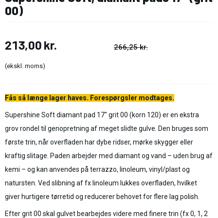
00)
213,00 kr.
266,25 kr.
(ekskl. moms)
Fås så længe lager haves. Forespørgsler modtages.
Supershine Soft diamant pad 17" grit 00 (korn 120) er en ekstra
grov rondel til genopretning af meget slidte gulve. Den bruges som
første trin, når overfladen har dybe ridser, mørke skygger eller
kraftig slitage. Paden arbejder med diamant og vand – uden brug af
kemi – og kan anvendes på terrazzo, linoleum, vinyl/plast og
natursten. Ved slibning af fx linoleum lukkes overfladen, hvilket
giver hurtigere tørretid og reducerer behovet for flere lag polish.
Efter grit 00 skal gulvet bearbejdes videre med finere trin (fx 0, 1, 2