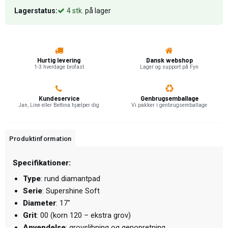
Lagerstatus:
4
stk.
på lager
Hurtig levering
Dansk webshop
1-3 hverdage brofast
Lager og support på Fyn
Kundeservice
Genbrugsemballage
Jan, Line eller Bettina hjælper dig
Vi pakker i genbrugsemballage
Produktinformation
Specifikationer:
Type
: rund diamantpad
Serie
: Supershine Soft
Diameter
: 17"
Grit
: 00 (korn 120 – ekstra grov)
Anvendelse
: grovslibning og genopretning