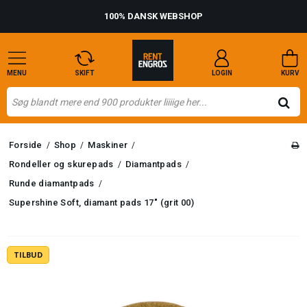
100% DANSK WEBSHOP
MENU
SKIFT
LOGIN
KURV
Forside
Shop
Maskiner
/
/
/
Rondeller og skurepads
Diamantpads
/
/
Runde diamantpads
/
Supershine Soft, diamant pads 17" (grit 00)
TILBUD