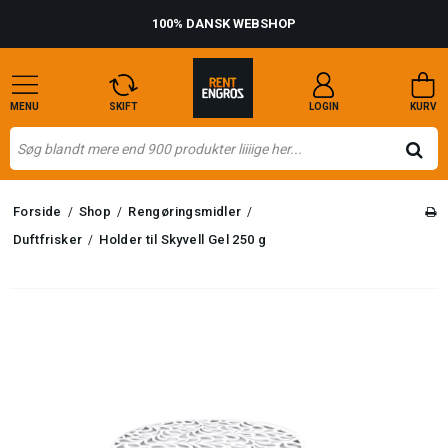
100% DANSK WEBSHOP
MENU
SKIFT
LOGIN
KURV
Forside
Shop
Rengøringsmidler
/
/
/
Duftfrisker
Holder til Skyvell Gel 250 g
/