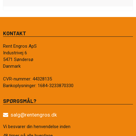
KONTAKT
Rent Engros ApS
Industrivej 6
5471 Søndersø
Danmark
CVR-nummer
:
44328135
Bankoplysninger
:
1684-3233870330
SPØRGSMÅL?
salg@rentengros.dk
Vi besvarer din henvendelse inden
48 timer på alle hverdage