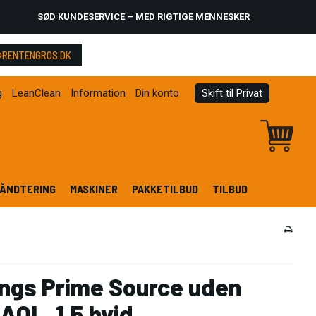
SØD KUNDESERVICE – MED RIGTIGE MENNESKER
RENTENGROS.DK
g
LeanClean
Information
Din konto
Skift til Privat
ÅNDTERING
MASKINER
PAKKETILBUD
TILBUD
ngs Prime Source uden
AQL. 1,5 hvid