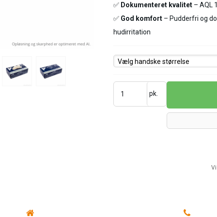
✅
Dokumenteret kvalitet
– AQL 1,
✅
God komfort
– Pudderfri og do
hudirritation
Vælg handske størrelse
pk.
Vi
Vælg variant