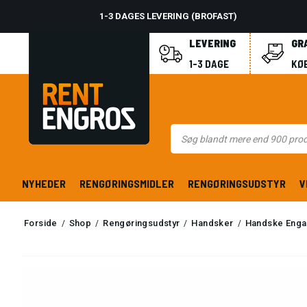
1-3 DAGES LEVERING (BROFAST)
LEVERING
GR
1-3 DAGE
KØB
NYHEDER
RENGØRINGSMIDLER
RENGØRINGSUDSTYR
V
Forside
Shop
Rengøringsudstyr
Handsker
Handske Engan
/
/
/
/