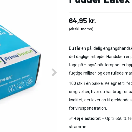
64,95 kr.
(ekskl. moms)
Du får en pålidelig engangshandske
det daglige arbejde. Handsken er p
tage på – også når tempoet er højt.
fugtige miljøer, og den rullede m
100 stk. i én pakke. Velegnet til
omgivelser, hvor du har brug for 
kvalitet, der lever op til gældend
for viruspenetration.
✅
Høj elasticitet
– Op til 650 % f
stramme