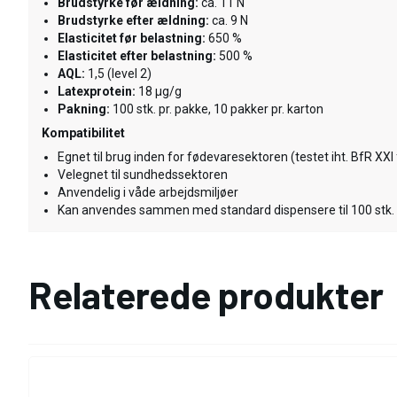
Brudstyrke før ældning:
ca. 11 N
Brudstyrke efter ældning:
ca. 9 N
Elasticitet før belastning:
650 %
Elasticitet efter belastning:
500 %
AQL:
1,5 (level 2)
Latexprotein:
18 µg/g
Pakning:
100 stk. pr. pakke, 10 pakker pr. karton
Kompatibilitet
Egnet til brug inden for fødevaresektoren (testet iht. BfR XX
Velegnet til sundhedssektoren
Anvendelig i våde arbejdsmiljøer
Kan anvendes sammen med standard dispensere til 100 stk
Relaterede produkter