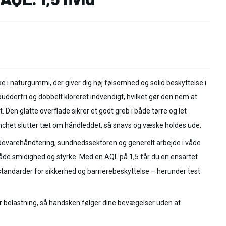
 i naturgummi, der giver dig høj følsomhed og solid beskyttelse i
udderfri og dobbelt kloreret indvendigt, hvilket gør den nem at
 Den glatte overflade sikrer et godt greb i både tørre og let
anchet slutter tæt om håndleddet, så snavs og væske holdes ude.
 fødevarehåndtering, sundhedssektoren og generelt arbejde i våde
både smidighed og styrke. Med en AQL på 1,5 får du en ensartet
e standarder for sikkerhed og barrierebeskyttelse – herunder test
ør belastning, så handsken følger dine bevægelser uden at