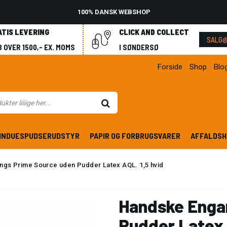
100% DANSK WEBSHOP
ATIS LEVERING
CLICK AND COLLECT
SALG@
 OVER 1500,- EX. MOMS
I SØNDERSØ
Forside
Shop
Blo
INDUESPUDSERUDSTYR
PAPIR OG FORBRUGSVARER
AFFALDSH
gs Prime Source uden Pudder Latex AQL. 1,5 hvid
Handske Enga
Pudder Latex 