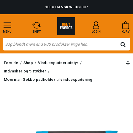
100% DANSK WEBSHOP
MENU
SKIFT
LOGIN
KURV
Forside
Shop
Vinduespudserudstyr
/
/
/
Indvasker og t-stykker
/
Moerman Gekko padholder til vinduespudsning