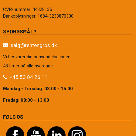
CVR-nummer
:
44328135
Bankoplysninger
:
1684-3233870330
SPØRGSMÅL?
salg@rentengros.dk
Vi besvarer din henvendelse inden
48 timer på alle hverdage
+45 53 84 26 11
Mandag - Torsdag: 08:00 - 15:00
Fredag: 08:00 - 13:00
FØLG OS