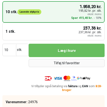
1.958,20 kr.
195,82 kr. pr. stk.
10 stk.
Laveste stykpris
ekskl. moms
Spar 415,40 kr.
- 18%
237,36 kr.
1 stk.
237,36 kr. pr. stk.
ekskl. moms
stk.
Læg i kurv
Tilføj til favoritter
Vi tilbyder også betaling via
faktura
og
EAN
som
B2B-
bruger
Varenummer:
24976