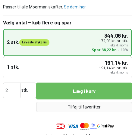
Passer til alle Moerman skafter.
Se dem her.
Vælg antal – køb flere og spar
344,06 kr.
172,03 kr. pr. stk.
2 stk.
Laveste stykpris
ekskl. moms
Spar 38,22 kr.
- 10%
191,14 kr.
1 stk.
191,14 kr. pr. stk.
ekskl. moms
stk.
Læg i kurv
Tilføj til favoritter