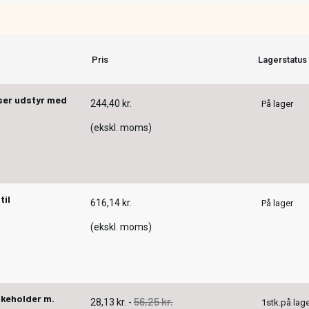
Pris
Lagerstatus
ser udstyr med
244,40 kr.
På lager
(ekskl. moms)
til
616,14 kr.
På lager
(ekskl. moms)
skeholder m.
56,25 kr.
28,13 kr.
-
1
stk.
på lag