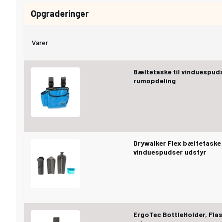
Opgraderinger
Varer
Bæltetaske til vinduespud
rumopdeling
Drywalker Flex bæltetaske 
vinduespudser udstyr
ErgoTec BottleHolder, Fla