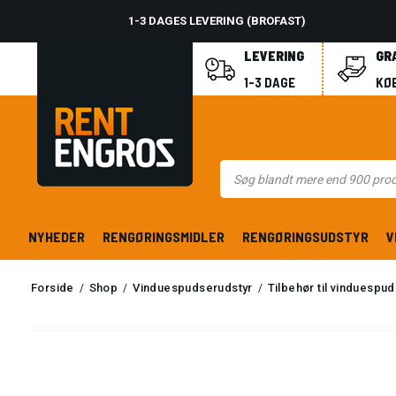
1-3 DAGES LEVERING (BROFAST)
LEVERING
GR
1-3 DAGE
KØB
NYHEDER
RENGØRINGSMIDLER
RENGØRINGSUDSTYR
V
Forside
Shop
Vinduespudserudstyr
Tilbehør til vinduespu
/
/
/