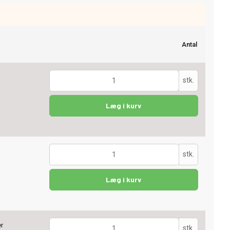
Antal
stk.
Læg i kurv
stk.
Læg i kurv
er
stk.