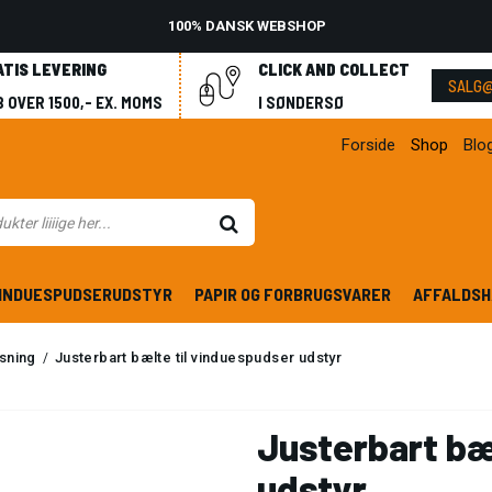
100% DANSK WEBSHOP
ATIS LEVERING
CLICK AND COLLECT
SALG@
 OVER 1500,- EX. MOMS
I SØNDERSØ
Forside
Shop
Blo
INDUESPUDSERUDSTYR
PAPIR OG FORBRUGSVARER
AFFALDSH
dsning
Justerbart bælte til vinduespudser udstyr
/
Justerbart bæ
udstyr