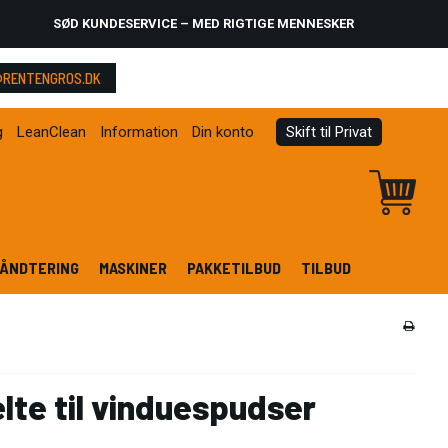
SØD KUNDESERVICE – MED RIGTIGE MENNESKER
RENTENGROS.DK
g
LeanClean
Information
Din konto
Skift til Privat
ÅNDTERING
MASKINER
PAKKETILBUD
TILBUD
lte til vinduespudser