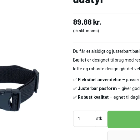
89,88 kr.
(ekskl. moms)
Du får et alsidigt og justerbart bæ
Bæltet er designet til brug med r
lette og robuste design gør det vel
✅
Fleksibel anvendelse
– passer t
✅
Justerbar pasform
– giver god
✅
Robust kvalitet
– egnet til dagl
stk.