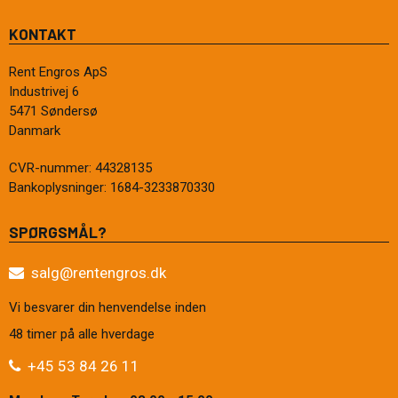
KONTAKT
Rent Engros ApS
Industrivej 6
5471 Søndersø
Danmark
CVR-nummer
:
44328135
Bankoplysninger
:
1684-3233870330
SPØRGSMÅL?
salg@rentengros.dk
Vi besvarer din henvendelse inden
48 timer på alle hverdage
+45 53 84 26 11