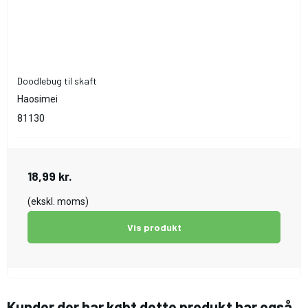
Doodlebug til skaft
Haosimei
81130
18,99 kr.
(ekskl. moms)
Vis produkt
Kunder der har købt dette produkt har også