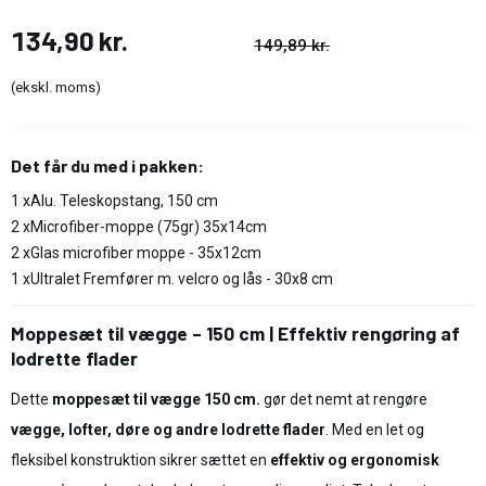
134,90 kr.
149,89 kr.
(ekskl. moms)
Det får du med i pakken:
1 x
Alu. Teleskopstang, 150 cm
2 x
Microfiber-moppe (75gr) 35x14cm
2 x
Glas microfiber moppe - 35x12cm
1 x
Ultralet Fremfører m. velcro og lås - 30x8 cm
Moppesæt til vægge – 150 cm | Effektiv rengøring af
lodrette flader
Dette
moppesæt til vægge 150 cm.
gør det nemt at rengøre
vægge, lofter, døre og andre lodrette flader
. Med en let og
fleksibel konstruktion sikrer sættet en
effektiv og ergonomisk