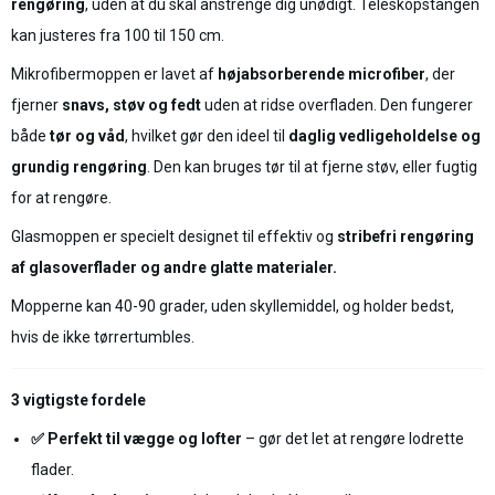
rengøring
, uden at du skal anstrenge dig unødigt. Teleskopstangen
kan justeres fra 100 til 150 cm.
Mikrofibermoppen er lavet af
højabsorberende microfiber
, der
fjerner
snavs, støv og fedt
uden at ridse overfladen. Den fungerer
både
tør og våd
, hvilket gør den ideel til
daglig vedligeholdelse og
grundig rengøring
. Den kan bruges tør til at fjerne støv, eller fugtig
for at rengøre.
Glasmoppen er specielt designet til effektiv og
stribefri rengøring
af glasoverflader og andre glatte materialer.
Mopperne kan 40-90 grader, uden skyllemiddel, og holder bedst,
hvis de ikke tørrertumbles.
3 vigtigste fordele
✅ Perfekt til vægge og lofter
– gør det let at rengøre lodrette
flader.