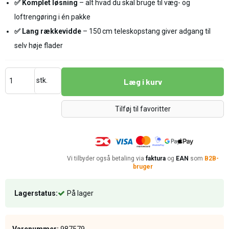
✅
Komplet løsning
– alt hvad du skal bruge til væg- og
loftrengøring i én pakke
✅
Lang rækkevidde
– 150 cm teleskopstang giver adgang til
selv høje flader
stk.
Læg i kurv
Tilføj til favoritter
Vi tilbyder også betaling via
faktura
og
EAN
som
B2B-
bruger
Lagerstatus:
På lager
Varenummer:
987579