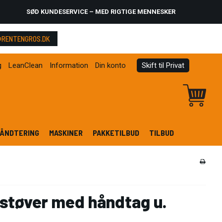
SØD KUNDESERVICE – MED RIGTIGE MENNESKER
RENTENGROS.DK
g
LeanClean
Information
Din konto
Skift til Privat
ÅNDTERING
MASKINER
PAKKETILBUD
TILBUD
fstøver med håndtag u.