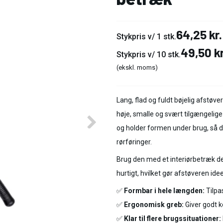
64,25 kr.
Stykpris v/ 1 stk.
49,50 kr
Stykpris v/ 10 stk.
(ekskl. moms)
Lang, flad og fuldt bøjelig afstøv
høje, smalle og svært tilgængelige
og holder formen under brug, så du 
rørføringer.
Brug den med et interiørbetræk d
hurtigt, hvilket gør afstøveren idee
✅
Formbar i hele længden:
Tilpa
✅
Ergonomisk greb:
Giver godt k
✅
Klar til flere brugssituationer: