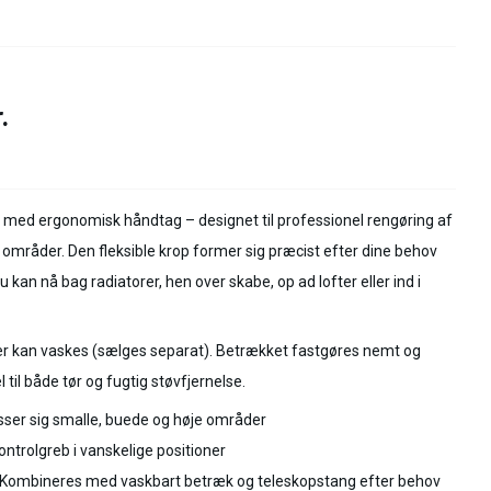
.
er med ergonomisk håndtag – designet til professionel rengøring af
 områder. Den fleksible krop former sig præcist efter dine behov
kan nå bag radiatorer, hen over skabe, op ad lofter eller ind i
er kan vaskes (sælges separat). Betrækket fastgøres nemt og
l til både tør og fugtig støvfjernelse.
sser sig smalle, buede og høje områder
ontrolgreb i vanskelige positioner
Kombineres med vaskbart betræk og teleskopstang efter behov