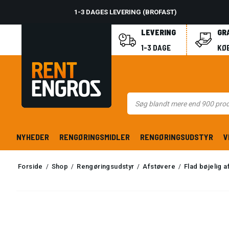
1-3 DAGES LEVERING (BROFAST)
LEVERING
GR
1-3 DAGE
KØB
NYHEDER
RENGØRINGSMIDLER
RENGØRINGSUDSTYR
V
Forside
Shop
Rengøringsudstyr
Afstøvere
Flad bøjelig 
/
/
/
/