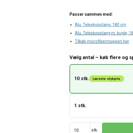
Passer sammen med:
Alu. Teleskopstang
,
180 cm
Alu. Teleskopstang m. kugle, 1
Tilkøb microfibermoppen her
Vælg antal – køb flere og s
10 stk.
Laveste stykpris
1 stk.
stk.