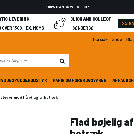
100% DANSK WEBSHOP
ATIS LEVERING
CLICK AND COLLECT
SALG@
 OVER 1500,- EX. MOMS
I SØNDERSØ
Forside
Shop
Blo
INDUESPUDSERUDSTYR
PAPIR OG FORBRUGSVARER
AFFALDSH
afstøver med håndtag u. betræk
Flad bøjelig a
betræk