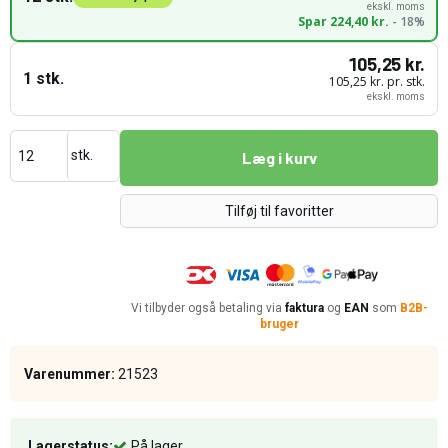
ekskl. moms
Spar 224,40 kr.
- 18%
105,25 kr.
1 stk.
105,25 kr. pr. stk.
ekskl. moms
stk.
Læg i kurv
Tilføj til favoritter
Vi tilbyder også betaling via
faktura
og
EAN
som
B2B-
bruger
Varenummer:
21523
Lagerstatus:
På lager