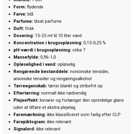
Form:
flydende
Farve:
blå
Parfume:
tilsat parfume
Duft:
frisk
Dosering:
15-25 ml til 10 liter vand
Koncentration i brugsopløsning:
0,15-0,25 %
pH-værdi i brugsopløsning:
cirka 7
Massefylde:
0,96-1,0
Opløselighed i vand:
opløselig
Rengørende bestanddele:
nonioniske tensider,
anioniske tensider og rengøringsalkohol
Tørreegenskab:
tørrer blankt og stribefrit op
Eftertørring:
normalt ikke nødvendig
Plejeeffekt:
bevarer og forlænger den oprindelige glans
uden at tilføre et ekstra plejelag
Faremærkning:
ikke klassificeret som farlig efter CLP
Farepiktogram:
ikke relevant
Signalord:
ikke relevant